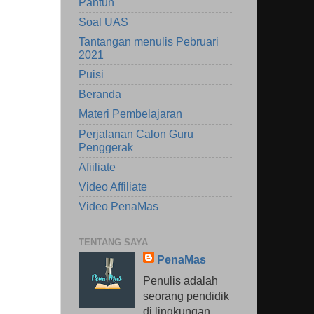
Pantun
Soal UAS
Tantangan menulis Pebruari
2021
Puisi
Beranda
Materi Pembelajaran
Perjalanan Calon Guru
Penggerak
Afiiliate
Video Affiliate
Video PenaMas
TENTANG SAYA
PenaMas
Penulis adalah
seorang pendidik
di lingkungan