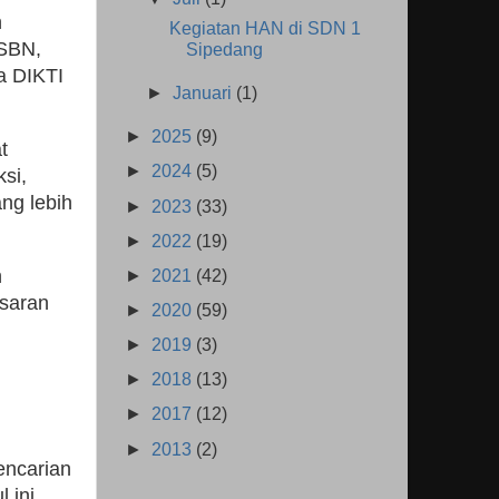
n
Kegiatan HAN di SDN 1
ISBN,
Sipedang
a DIKTI
►
Januari
(1)
►
2025
(9)
t
►
2024
(5)
si,
ng lebih
►
2023
(33)
►
2022
(19)
n
►
2021
(42)
asaran
►
2020
(59)
►
2019
(3)
►
2018
(13)
►
2017
(12)
►
2013
(2)
encarian
 ini