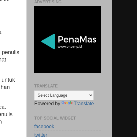
ADVERTISING
a
 penulis
hat
l untuk
TRANSLATE
ihan
Powered by
Translate
ca.
nulis
TOP SOCIAL WIDGET
n
facebook
twitter