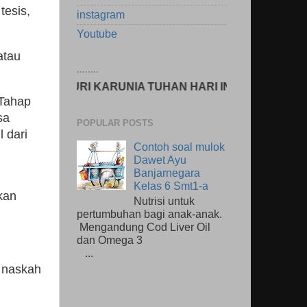
tesis,
instagram
Youtube
atau
........
URI KARUNIA TUHAN HARI INI? www.ono.my.id
 Tahap
sa
POPULAR POSTS
 dari
Contoh soal mulok
Dawet Ayu
Banjarnegara
Kelas 6 Smt1-a
kan
Nutrisi untuk
pertumbuhan bagi anak-anak.
Mengandung Cod Liver Oil
dan Omega 3
...
 naskah