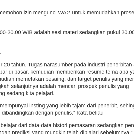
r memohon izin mengunci WAG untuk memudahkan pros
9.00-20.00 WIB adalah sesi materi sedangkan pukul 20.0
.
 20 tahun. Tugas narasumber pada industri penerbitan
ebar di pasar, kemudian memberikan resume tema apa y
mudian memetakan pesaing, dan target penulis yang men
kah selanjutnya adalah mencari prospek penulis yang
 sedang kita pelajari.
mempunyai insting yang lebih tajam dari penerbit, sehi
asi dibandingkan dengan penulis.” Kata beliau
t belajar dari data-data histori pemasaran sedangkan pen
gan prediksi yang mungkin telah diplajari sebelumnya.”