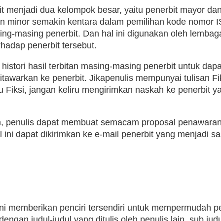
menjadi dua kelompok besar, yaitu penerbit mayor da
dan minor semakin kentara dalam pemilihan kode nomor 
g-masing penerbit. Dan hal ini digunakan oleh lembag
rhadap penerbit tersebut.
histori hasil terbitan masing-masing penerbit untuk dapa
awarkan ke penerbit. Jikapenulis mempunyai tulisan Fik
 Fiksi, jangan keliru mengirimkan naskah ke penerbit ya
an, penulis dapat membuat semacam proposal penawara
l ini dapat dikirimkan ke e-mail penerbit yang menjadi s
l ini memberikan penciri tersendiri untuk mempermudah p
gan judul-judul yang ditulis oleh penulis lain, sub judul