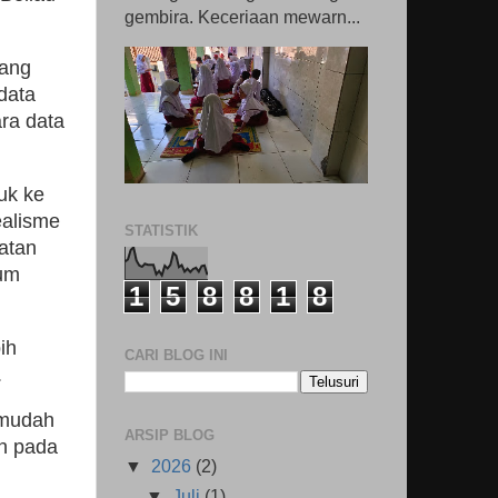
gembira. Keceriaan mewarn...
dang
data
ra data
uk ke
ealisme
STATISTIK
atan
kum
1
5
8
8
1
8
ih
CARI BLOG INI
.
 mudah
ARSIP BLOG
an pada
▼
2026
(2)
▼
Juli
(1)