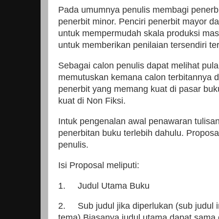
Pada umumnya penulis membagi penerbit 
penerbit minor. Penciri penerbit mayor 
untuk mempermudah skala produksi masin
untuk memberikan penilaian tersendiri te
Sebagai calon penulis dapat melihat pula 
memutuskan kemana calon terbitannya dit
penerbit yang memang kuat di pasar buku
kuat di Non Fiksi.
Intuk pengenalan awal penawaran tulis
penerbitan buku terlebih dahulu. Proposa
penulis.
Isi Proposal meliputi:
1.
Judul Utama Buku
2.
Sub judul jika diperlukan (sub judu
tema) Biasanya judul utama dapat sama den