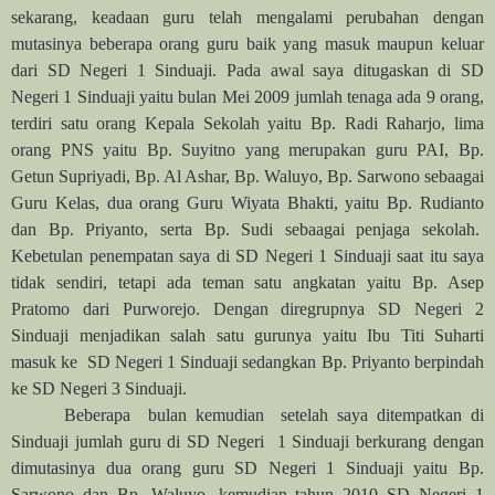
sekarang, keadaan guru telah mengalami perubahan dengan
mutasinya beberapa orang guru baik yang masuk maupun keluar
dari SD Negeri 1 Sinduaji. Pada awal saya ditugaskan di SD
Negeri 1 Sinduaji yaitu bulan Mei 2009 jumlah tenaga ada 9 orang,
terdiri satu orang Kepala Sekolah yaitu Bp. Radi Raharjo, lima
orang PNS yaitu Bp. Suyitno yang merupakan guru PAI, Bp.
Getun Supriyadi, Bp. Al Ashar, Bp. Waluyo, Bp. Sarwono sebaagai
Guru Kelas, dua orang Guru Wiyata Bhakti, yaitu Bp. Rudianto
dan Bp. Priyanto, serta Bp. Sudi sebaagai penjaga sekolah.
Kebetulan penempatan saya di SD Negeri 1 Sinduaji saat itu saya
tidak sendiri, tetapi ada teman satu angkatan yaitu Bp. Asep
Pratomo dari Purworejo. Dengan diregrupnya SD Negeri 2
Sinduaji menjadikan salah satu gurunya yaitu Ibu Titi Suharti
masuk ke SD Negeri 1 Sinduaji sedangkan Bp. Priyanto berpindah
ke SD Negeri 3 Sinduaji.
Beberapa bulan kemudian setelah saya ditempatkan di
Sinduaji jumlah guru di SD Negeri 1 Sinduaji berkurang dengan
dimutasinya dua orang guru SD Negeri 1 Sinduaji yaitu Bp.
Sarwono dan Bp. Waluyo, kemudian tahun 2010 SD Negeri 1