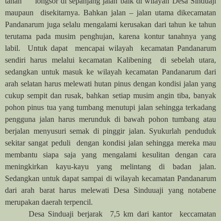
tanah longsor di sepanjang jalan baik di wilayah Desa Sinduaji
maupaun disekitarnya. Bahkan jalan – jalan utama dikecamatan
Pandanarum juga selalu mengalami kerusakan dari tahun ke tahun
terutama pada musim penghujan, karena kontur tanahnya yang
labil. Untuk dapat mencapai wilayah kecamatan Pandanarum
sendiri harus melalui kecamatan Kalibening di sebelah utara,
sedangkan untuk masuk ke wilayah kecamatan Pandanarum dari
arah selatan harus melewati hutan pinus dengan kondisi jalan yang
cukup sempit dan rusak, bahkan setiap musim angin tiba, banyak
pohon pinus tua yang tumbang menutupi jalan sehingga terkadang
pengguna jalan harus merunduk di bawah pohon tumbang atau
berjalan menyusuri semak di pinggir jalan. Syukurlah penduduk
sekitar sangat peduli dengan kondisi jalan sehingga mereka mau
membantu siapa saja yang mengalami kesulitan dengan cara
meningkirkan kayu-kayu yang melintang di badan jalan.
Sedangkan untuk dapat sampai di wilayah kecamatan Pandanarum
dari arah barat harus melewati Desa Sinduuaji yang notabene
merupakan daerah terpencil.
Desa Sinduaji berjarak 7,5 km dari kantor keccamatan