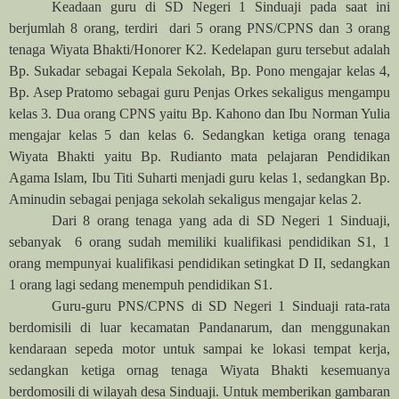
Keadaan guru di SD Negeri 1 Sinduaji pada saat ini
berjumlah 8 orang, terdiri dari 5 orang PNS/CPNS dan 3 orang
tenaga Wiyata Bhakti/Honorer K2. Kedelapan guru tersebut adalah
Bp. Sukadar sebagai Kepala Sekolah, Bp. Pono mengajar kelas 4,
Bp. Asep Pratomo sebagai guru Penjas Orkes sekaligus mengampu
kelas 3. Dua orang CPNS yaitu Bp. Kahono dan Ibu Norman Yulia
mengajar kelas 5 dan kelas 6. Sedangkan ketiga orang tenaga
Wiyata Bhakti yaitu Bp. Rudianto mata pelajaran Pendidikan
Agama Islam, Ibu Titi Suharti menjadi guru kelas 1, sedangkan Bp.
Aminudin sebagai penjaga sekolah sekaligus mengajar kelas 2.
Dari 8 orang tenaga yang ada di SD Negeri 1 Sinduaji,
sebanyak 6 orang sudah memiliki kualifikasi pendidikan S1, 1
orang mempunyai kualifikasi pendidikan setingkat D II, sedangkan
1 orang lagi sedang menempuh pendidikan S1.
Guru-guru PNS/CPNS di SD Negeri 1 Sinduaji rata-rata
berdomisili di luar kecamatan Pandanarum, dan menggunakan
kendaraan sepeda motor untuk sampai ke lokasi tempat kerja,
sedangkan ketiga ornag tenaga Wiyata Bhakti kesemuanya
berdomosili di wilayah desa Sinduaji. Untuk memberikan gambaran