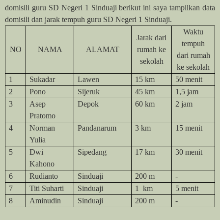
domisili guru SD Negeri 1 Sinduaji berikut ini saya tampilkan data
domisili dan jarak tempuh guru SD Negeri 1 Sinduaji.
Waktu
Jarak dari
tempuh
NO
NAMA
ALAMAT
rumah ke
dari rumah
sekolah
ke sekolah
1
Sukadar
Lawen
15 km
50 menit
2
Pono
Sijeruk
45 km
1,5 jam
3
Asep
Depok
60 km
2 jam
Pratomo
4
Norman
Pandanarum
3 km
15 menit
Yulia
5
Dwi
Sipedang
17 km
30 menit
Kahono
6
Rudianto
Sinduaji
200 m
-
7
Titi Suharti
Sinduaji
1 km
5 menit
8
Aminudin
Sinduaji
200 m
-