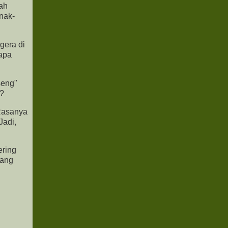
lah
anak-
egera di
 apa
seng"
n?
 Rasanya
Jadi,
ering
tang