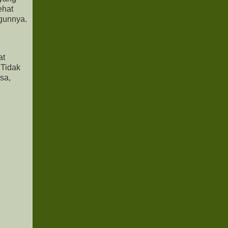
ehat
ngunnya.
at
 Tidak
sa,