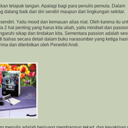
n telapak tangan. Apalagi bagi para penulis pemula. Dalam
atang baik dari diri sendiri maupun dari lingkungan sekitar.
 sendiri. Yaitu mood dan kemauan alias niat. Oleh karena itu un
 2 hal penting yang harus kita ubah, yaitu mindset dan passio
ngaruhi sikap dan tindakan kita. Sementara passion adalah ses
i bahas secara detail dalam buku narasumber yang ketiga hasi
rima dan diterbitkan oleh Penerbit Andi.
m menulis adalah berjuang membangun tekad dan keyakinan 