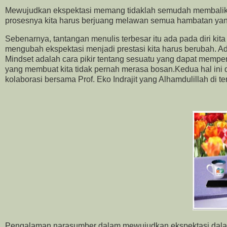
Mewujudkan ekspektasi memang tidaklah semudah membalikka
prosesnya kita harus berjuang melawan semua hambatan yang d
Sebenarnya, tantangan menulis terbesar itu ada pada diri kita
mengubah ekspektasi menjadi prestasi kita harus berubah. Ada
Mindset adalah cara pikir tentang sesuatu yang dapat mempe
yang membuat kita tidak pernah merasa bosan.Kedua hal ini d
kolaborasi bersama Prof. Eko Indrajit yang Alhamdulillah di te
Pengalaman narasumber dalam mewujudkan ekspektasi dala