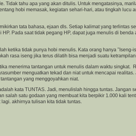
e. Tidak tahu apa yang akan ditulis. Untuk mengatasinya, mari
 tentang hobi memasak, kegiatan sehari-hari, atau tingkah lucu 
mikirkan tata bahasa, ejaan dls. Setiap kalimat yang terlintas s
di HP. Pada saat tidak pegang HP, dapat juga menulis di benda
lah ketika tidak punya hobi menulis. Kata orang hanya "Iseng-i
nkah rasa iseng jika terus dilatih bisa menjadi suatu ketrampila
tika menerima tantangan untuk menulis dalam waktu singkat.
narasumber menguatkan tekad dan niat untuk mencapai realitas. 
 tantangan yang menggoyahkan niat.
dalah kata TUNTAS. Jadi, menulislah hingga tuntas. Jangan s
n salah satu godaan yang membuat kita berpikir 1.000 kali ten
lagi. akhirnya tulisan kita tidak tuntas.