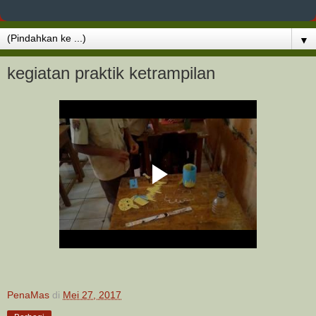
▼
kegiatan praktik ketrampilan
PenaMas
di
Mei 27, 2017