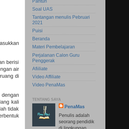
Pantun
Soal UAS
Tantangan menulis Pebruari
2021
Puisi
Beranda
masukkan
Materi Pembelajaran
Perjalanan Calon Guru
Penggerak
an berisi
Afiiliate
ngan air
 ruang di
Video Affiliate
Video PenaMas
i dengan
TENTANG SAYA
ang kali
PenaMas
ah tidak
Penulis adalah
erbentuk
seorang pendidik
di lingkungan