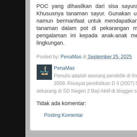
POC yang dihasilkan dari sisa sayur
Khususnya tanaman sayur. Gunakan un
namun bermanfaat untuk mendapatkan
tanaman dalam pot di pekarangan m
pengalaman ini kepada anak-anak me
lingkungan.
Posted by:
PenaMas
di
September 25, 2025
PenaMas
Penulis adalah seorang pendidik di l
2009. Riwayat pendidikan D II (2007)
sekarang di SD Negeri 2 Beji Aktif di blogger 
Tidak ada komentar:
Posting Komentar