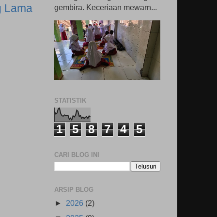
g Lama
gembira. Keceriaan mewarn...
STATISTIK
1
5
8
7
4
5
CARI BLOG INI
ARSIP BLOG
►
2026
(2)