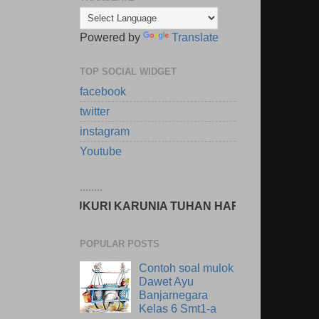
Powered by
Translate
TOP SOCIAL WIDGET
facebook
twitter
instagram
Youtube
........
SYUKURI KARUNIA TUHAN HARI INI? www.ono.my.id
POPULAR POSTS
Contoh soal mulok
Dawet Ayu
Banjarnegara
Kelas 6 Smt1-a