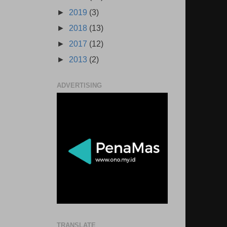
►
2019
(3)
►
2018
(13)
►
2017
(12)
►
2013
(2)
ADVERTISING
TRANSLATE