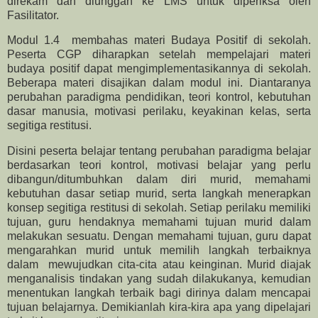
direkam dan diunggah ke LMS untuk diperiksa oleh
Fasilitator.
Modul 1.4 membahas materi Budaya Positif di sekolah.
Peserta CGP diharapkan setelah mempelajari materi
budaya positif dapat mengimplementasikannya di sekolah.
Beberapa materi disajikan dalam modul ini. Diantaranya
perubahan paradigma pendidikan, teori kontrol, kebutuhan
dasar manusia, motivasi perilaku, keyakinan kelas, serta
segitiga restitusi.
Disini peserta belajar tentang perubahan paradigma belajar
berdasarkan teori kontrol, motivasi belajar yang perlu
dibangun/ditumbuhkan dalam diri murid, memahami
kebutuhan dasar setiap murid, serta langkah menerapkan
konsep segitiga restitusi di sekolah. Setiap perilaku memiliki
tujuan, guru hendaknya memahami tujuan murid dalam
melakukan sesuatu. Dengan memahami tujuan, guru dapat
mengarahkan murid untuk memilih langkah terbaiknya
dalam mewujudkan cita-cita atau keinginan. Murid diajak
menganalisis tindakan yang sudah dilakukanya, kemudian
menentukan langkah terbaik bagi dirinya dalam mencapai
tujuan belajarnya. Demikianlah kira-kira apa yang dipelajari